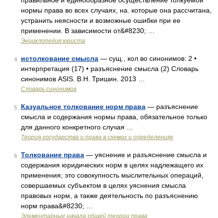
правильное и единообразное осуществление толкуемой
нормы права во всех случаях, на. которые она рассчитана,
устранить неясности и возможные ошибки при ее
применении. В зависимости от&#8230; …
Энциклопедия юриста
истолкование смысла
— сущ., кол во синонимов: 2 •
4
интерпретация (17) • разъяснение смысла (2) Словарь
синонимов ASIS. В.Н. Тришин. 2013 …
Словарь синонимов
Казуальное толкование норм права
— разъяснение
5
смысла и содержания нормы права, обязательное только
для данного конкретного случая …
Теория государства и права в схемах и определениях
Толкование права
— уяснение и разъяснение смысла и
6
содержания юридических норм в целях надлежащего их
применения; это совокупность мыслительных операций,
совершаемых субъектом в целях уяснения смысла
правовых норм, а также деятельность по разъяснению
норм права&#8230; …
Элементарные начала общей теории права