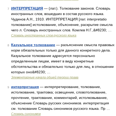
ИНТЕРПРЕТАЦИЯ
— (лат.). Толкование законов. Словарь
7
иностранных слов, вошедших в состав русского языка.
Чудинов А.Н., 1910. ИНТЕРПРЕТАЦИЯ [лат. interpretatio
толкование] истолкование, объяснение, раскрытие смысла
чего л. Словарь иностранных слов. Комлев Н.Г.,&#8230; …
Словарь иностранных слов русского языка
Казуальное толкование
— разъяснение смысла правовых
8
норм обязательных только для данного конкретного дела.
Казуальное толкование адресуется персонально
определенным лицам, имеет в виду конкретные
обстоятельства и обязательно только для лиц, в отношении
которых оно&#8230; …
Элементарные начала общей теории права
интерпретация
— интерпретирование, толкование,
9
истолкование, трактовка; освещение, словотолкование,
прочтение, трактование, комментарий, истолковывание,
объяснение Словарь русских синонимов. интерпретация
см. толкование Словарь синонимов русского языка. Пр …
Словарь синонимов