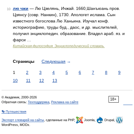
лю чжи
— Лю Цзелянь, Ичжай. 1660,Шанъюань пров.
10
Цзянсу (совр. Нанкин), 1730. Апологет ислама. Сын
известного богослова Лю Ханьина. Изучал конф.
историографию, труды буд., даос, и др. мыслителей,
получил энциклопедич. образование. Владел араб. яз. и
фарси …
Китайская философия. Энциклопедический словарь.
Страницы
Следующая
→
1
2
3
4
5
6
7
8
9
10
11
12
13
© Академик, 2000-2026
18+
Обратная связь:
Техподдержка
,
Реклама на сайте
👣 Путешествия
Экспорт словарей на сайты
, сделанные на PHP,
Joomla,
Drupal,
WordPress, MODx.